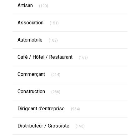
Articles Count
Artisan
(190)
Articles Count
Association
(151)
Articles Count
Automobile
(182)
Articles Count
Café / Hôtel / Restaurant
(168)
Articles Count
Commerçant
(214)
Articles Count
Construction
(266)
Articles Count
Dirigeant d'entreprise
(954)
Articles Count
Distributeur / Grossiste
(198)
Articles Count