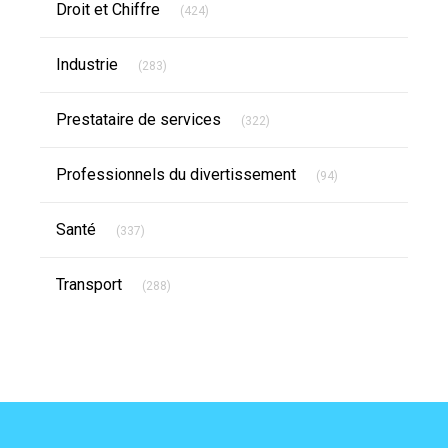
Droit et Chiffre
(424)
Articles Count
Industrie
(283)
Articles Count
Prestataire de services
(322)
Articles Count
Professionnels du divertissement
(94)
Articles Count
Santé
(337)
Articles Count
Transport
(288)