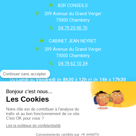
B2R CONSEILS
209 Avenue du Grand Verger
73000
Chambéry
04 79 25 90 70
CABINET JEAN NEYRET
209 Avenue du Grand Verger
73000
Chambéry
04 79 62 10 34
Du
Lundi
au
Vendredi
de
8h30
à
12h
et de
14h
à
17h30
Plan du site
Mentions légales
Contacter le cabinet
Politique de confidentialité