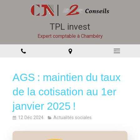
TPL invest
Expert comptable à Chambéry
AGS : maintien du taux
de la cotisation au 1er
janvier 2025 !
12 Déc 2024
Actualités sociales