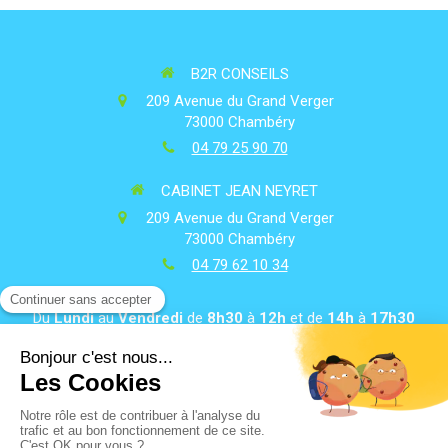
B2R CONSEILS
209 Avenue du Grand Verger
73000
Chambéry
04 79 25 90 70
CABINET JEAN NEYRET
209 Avenue du Grand Verger
73000
Chambéry
04 79 62 10 34
Du
Lundi
au
Vendredi
de
8h30
à
12h
et de
14h
à
17h30
Plan du site
Mentions légales
Contacter le cabinet