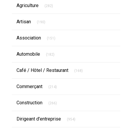
Articles Count
Agriculture
(282)
Articles Count
Artisan
(190)
Articles Count
Association
(151)
Articles Count
Automobile
(182)
Articles Count
Café / Hôtel / Restaurant
(168)
Articles Count
Commerçant
(214)
Articles Count
Construction
(266)
Articles Count
Dirigeant d'entreprise
(954)
Articles Count