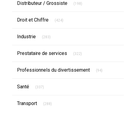
Distributeur / Grossiste
(198)
Articles Count
Droit et Chiffre
(424)
Articles Count
Industrie
(283)
Articles Count
Prestataire de services
(322)
Articles Count
Professionnels du divertissement
(94)
Articles Count
Santé
(337)
Articles Count
Transport
(288)