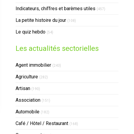
Indicateurs, chiffres et barèmes utiles
(457)
La petite histoire du jour
(108)
Le quiz hebdo
(54)
Les actualités sectorielles
Articles Count
Agent immobilier
(243)
Articles Count
Agriculture
(282)
Articles Count
Artisan
(190)
Articles Count
Association
(151)
Articles Count
Automobile
(182)
Articles Count
Café / Hôtel / Restaurant
(168)