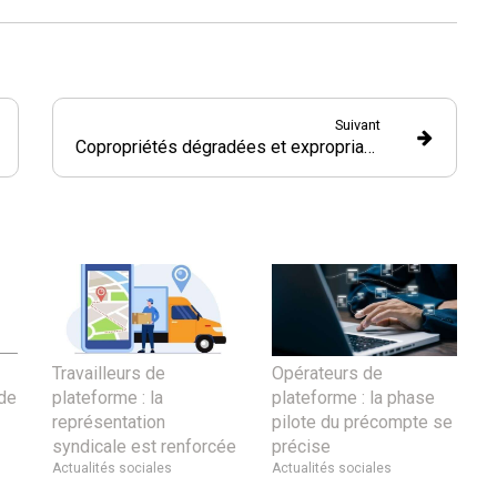
Suivant
Copropriétés dégradées et expropriation : du nouveau !
Travailleurs de
Opérateurs de
de
plateforme : la
plateforme : la phase
représentation
pilote du précompte se
syndicale est renforcée
précise
Actualités sociales
Actualités sociales