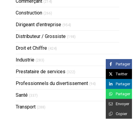
Articles Count
Commerçant
(214)
Articles Count
Construction
(266)
Articles Count
Dirigeant d'entreprise
(954)
Articles Count
Distributeur / Grossiste
(198)
Articles Count
Droit et Chiffre
(424)
Articles Count
Industrie
(283)
Partager
Articles Count
Prestataire de services
(322)
Twitter
Articles Count
Professionnels du divertissement
Partager
(94)
Partager
Articles Count
Santé
(337)
Envoyer
Articles Count
Transport
(288)
Copier