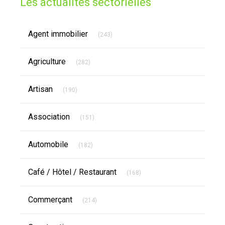
Les actualités sectorielles
Articles Count
Agent immobilier
(243)
Articles Count
Agriculture
(282)
Articles Count
Artisan
(190)
Articles Count
Association
(151)
Articles Count
Automobile
(182)
Articles Count
Café / Hôtel / Restaurant
(168)
Articles Count
Commerçant
(214)
Articles Count