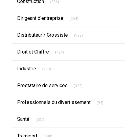
Construction
(266)
Articles Count
Dirigeant d'entreprise
(954)
Articles Count
Distributeur / Grossiste
(198)
Articles Count
Droit et Chiffre
(424)
Articles Count
Industrie
(283)
Articles Count
Prestataire de services
(322)
Articles Count
Professionnels du divertissement
(94)
Articles Count
Santé
(337)
Articles Count
Transport
(288)