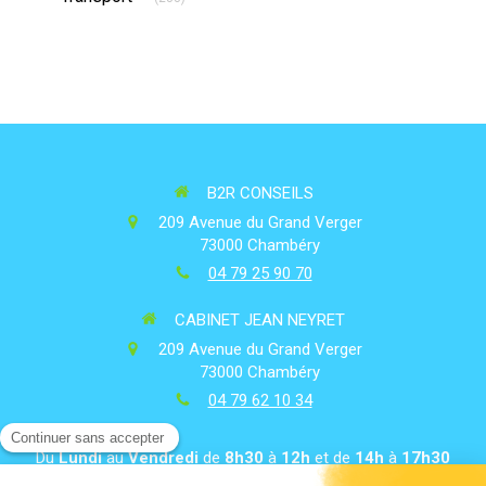
B2R CONSEILS
209 Avenue du Grand Verger
73000
Chambéry
04 79 25 90 70
CABINET JEAN NEYRET
209 Avenue du Grand Verger
73000
Chambéry
04 79 62 10 34
Du
Lundi
au
Vendredi
de
8h30
à
12h
et de
14h
à
17h30