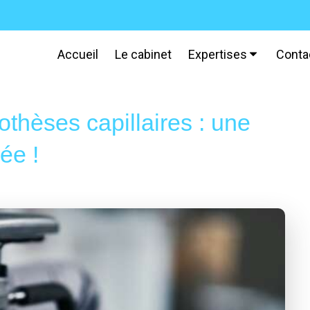
Accueil
Le cabinet
Expertises
Conta
othèses capillaires : une
ée !