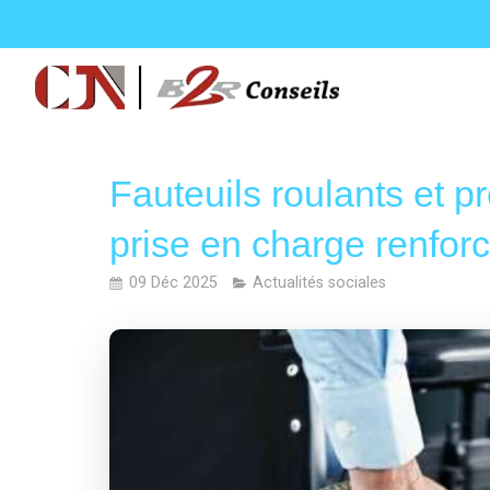
Fauteuils roulants et pr
prise en charge renforc
09 Déc 2025
Actualités sociales