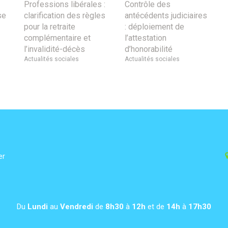
Professions libérales :
Contrôle des
se
clarification des règles
antécédents judiciaires
pour la retraite
: déploiement de
complémentaire et
l’attestation
l’invalidité-décès
d’honorabilité
Actualités sociales
Actualités sociales
er
Du
Lundi
au
Vendredi
de
8h30
à
12h
et de
14h
à
17h30