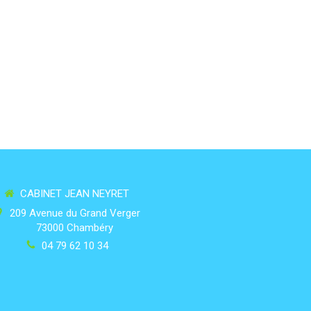
CABINET JEAN NEYRET
209 Avenue du Grand Verger
73000
Chambéry
04 79 62 10 34