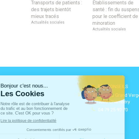
Transports de patients :
Établissements de
des trajets bientôt
santé : fin du suspen
mieux tracés
pour le coefficient de
Actualités sociales
minoration
Actualités sociales
B2R CONSEILS
209 Avenue du Grand Verg
73000
Chambéry
04 79 25 90 70