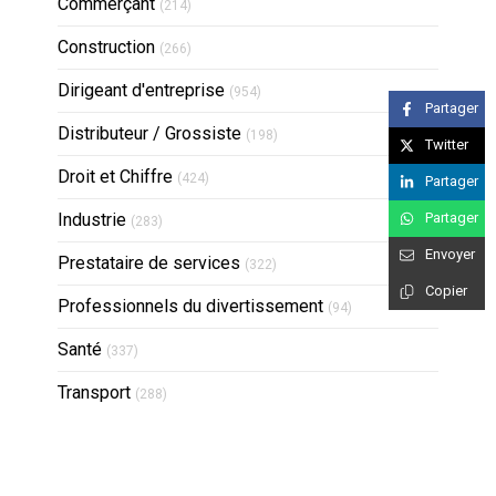
Articles Count
Commerçant
(214)
Articles Count
Construction
(266)
Articles Count
Dirigeant d'entreprise
(954)
Partager
Articles Count
Distributeur / Grossiste
(198)
Twitter
Articles Count
Droit et Chiffre
(424)
Partager
Articles Count
Industrie
Partager
(283)
Envoyer
Articles Count
Prestataire de services
(322)
Copier
Articles Count
Professionnels du divertissement
(94)
Articles Count
Santé
(337)
Articles Count
Transport
(288)