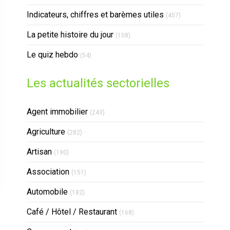
Indicateurs, chiffres et barèmes utiles
(457)
La petite histoire du jour
(108)
Le quiz hebdo
(54)
Les actualités sectorielles
Articles Count
Agent immobilier
(243)
Articles Count
Agriculture
(282)
Articles Count
Artisan
(190)
Articles Count
Association
(151)
Articles Count
Automobile
(182)
Articles Count
Café / Hôtel / Restaurant
(168)