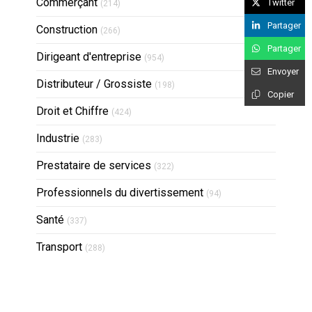
Articles Count
Commerçant
Twitter
(214)
Partager
Articles Count
Construction
(266)
Partager
Articles Count
Dirigeant d'entreprise
(954)
Envoyer
Articles Count
Distributeur / Grossiste
(198)
Copier
Articles Count
Droit et Chiffre
(424)
Articles Count
Industrie
(283)
Articles Count
Prestataire de services
(322)
Articles Count
Professionnels du divertissement
(94)
Articles Count
Santé
(337)
Articles Count
Transport
(288)