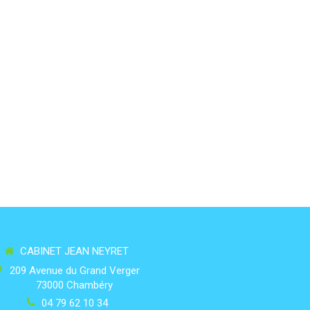
CABINET JEAN NEYRET
209 Avenue du Grand Verger
73000
Chambéry
04 79 62 10 34