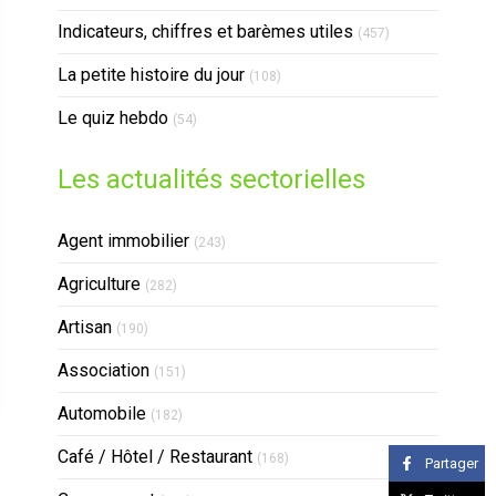
Indicateurs, chiffres et barèmes utiles
(457)
La petite histoire du jour
(108)
Le quiz hebdo
(54)
Les actualités sectorielles
Articles Count
Agent immobilier
(243)
Articles Count
Agriculture
(282)
Articles Count
Artisan
(190)
Articles Count
Association
(151)
Articles Count
Automobile
(182)
Articles Count
Café / Hôtel / Restaurant
(168)
Partager