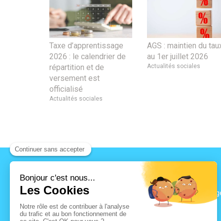
Taxe d’apprentissage
AGS : maintien du tau
2026 : le calendrier de
au 1er juillet 2026
répartition et de
Actualités sociales
versement est
officialisé
Actualités sociales
B2R CONSEILS
209 Avenue du Grand Verg
73000
Chambéry
04 79 25 90 70