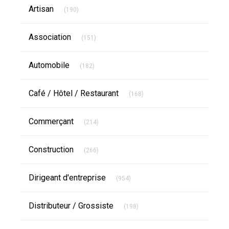
Articles Count
Artisan
(190)
Articles Count
Association
(151)
Articles Count
Automobile
(182)
Articles Count
Café / Hôtel / Restaurant
(168)
Articles Count
Commerçant
(214)
Articles Count
Construction
(266)
Articles Count
Dirigeant d'entreprise
(954)
Articles Count
Distributeur / Grossiste
(198)
Articles Count