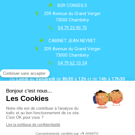
B2R CONSEILS
209 Avenue du Grand Verger
73000
Chambéry
04 79 25 90 70
CABINET JEAN NEYRET
209 Avenue du Grand Verger
73000
Chambéry
04 79 62 10 34
Du
Lundi
au
Vendredi
de
8h30
à
12h
et de
14h
à
17h30
Plan du site
Mentions légales
Contacter le cabinet
Politique de confidentialité