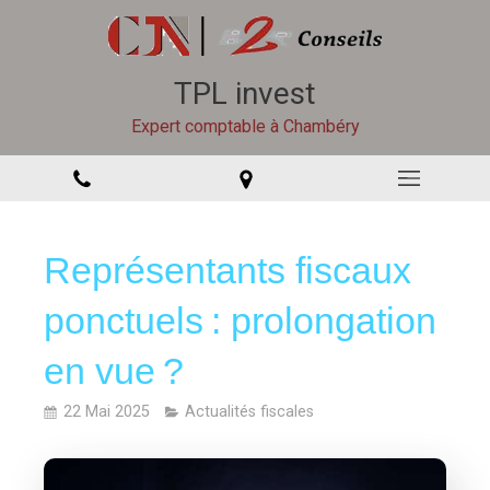
TPL invest
Expert comptable à Chambéry
Représentants fiscaux
ponctuels : prolongation
en vue ?
22 Mai 2025
Actualités fiscales