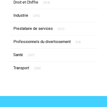
Droit et Chiffre
(424)
Articles Count
Industrie
(283)
Articles Count
Prestataire de services
(322)
Articles Count
Professionnels du divertissement
(94)
Articles Count
Santé
(337)
Articles Count
Transport
(288)