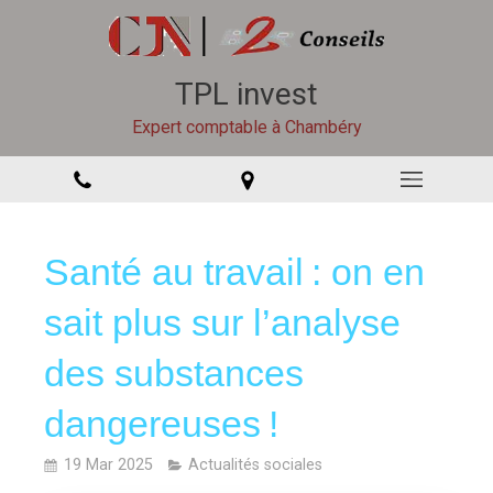
TPL invest
Expert comptable à Chambéry
Santé au travail : on en
sait plus sur l’analyse
des substances
dangereuses !
19 Mar 2025
Actualités sociales