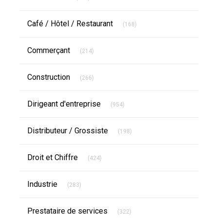
Articles Count
Café / Hôtel / Restaurant
(168)
Articles Count
Commerçant
(214)
Articles Count
Construction
(266)
Articles Count
Dirigeant d'entreprise
(954)
Articles Count
Distributeur / Grossiste
(198)
Articles Count
Droit et Chiffre
(424)
Articles Count
Industrie
(283)
Articles Count
Prestataire de services
(322)