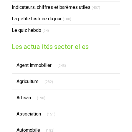
Indicateurs, chiffres et barèmes utiles
(457)
La petite histoire du jour
(108)
Le quiz hebdo
(54)
Les actualités sectorielles
Articles Count
Agent immobilier
(243)
Articles Count
Agriculture
(282)
Articles Count
Artisan
(190)
Articles Count
Association
(151)
Articles Count
Automobile
(182)