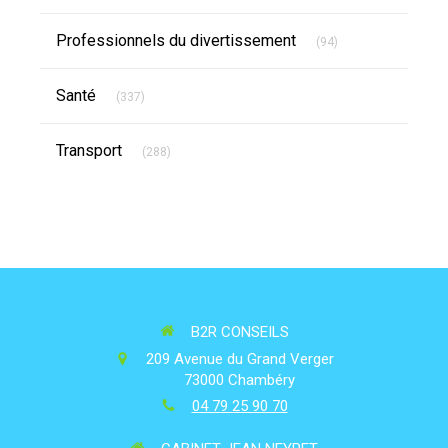
Articles Count
Professionnels du divertissement
(94)
Articles Count
Santé
(337)
Articles Count
Transport
(288)
B2R CONSEILS
209 Avenue du Grand Verger
73000
Chambéry
04 79 25 90 70