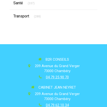
Articles Count
Santé
(337)
Articles Count
Transport
(288)
B2R CONSEILS
209 Avenue du Grand Verger
73000
Chambéry
04 79 25 90 70
CABINET JEAN NEYRET
209 Avenue du Grand Verger
73000
Chambéry
04 79 62 10 34