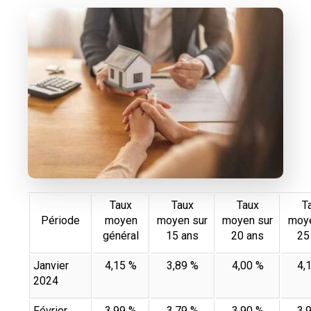
Taux
Taux
Taux
T
Période
moyen
moyen sur
moyen sur
moye
général
15 ans
20 ans
25
Janvier
4,15 %
3,89 %
4,00 %
4,
2024
Février
3,99 %
3,79 %
3,90 %
3,