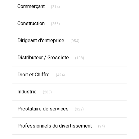
Articles Count
Commerçant
(214)
Articles Count
Construction
(266)
Articles Count
Dirigeant d'entreprise
(954)
Articles Count
Distributeur / Grossiste
(198)
Articles Count
Droit et Chiffre
(424)
Articles Count
Industrie
(283)
Articles Count
Prestataire de services
(322)
Articles Count
Professionnels du divertissement
(94)