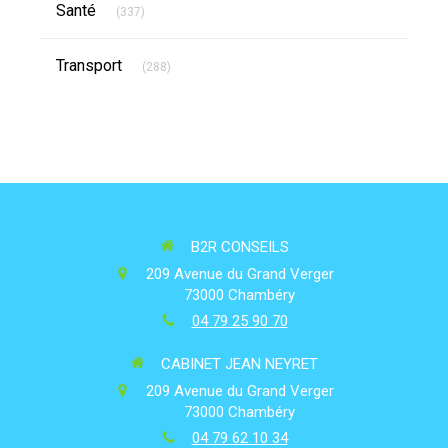
Santé
(337)
Articles Count
Transport
(288)
B2R CONSEILS
209 Avenue du Grand Verger
73000
Chambéry
04 79 25 90 70
CABINET JEAN NEYRET
209 Avenue du Grand Verger
73000
Chambéry
04 79 62 10 34