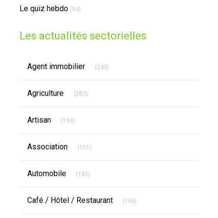
Le quiz hebdo
(54)
Les actualités sectorielles
Articles Count
Agent immobilier
(243)
Articles Count
Agriculture
(282)
Articles Count
Artisan
(190)
Articles Count
Association
(151)
Articles Count
Automobile
(182)
Articles Count
Café / Hôtel / Restaurant
(168)