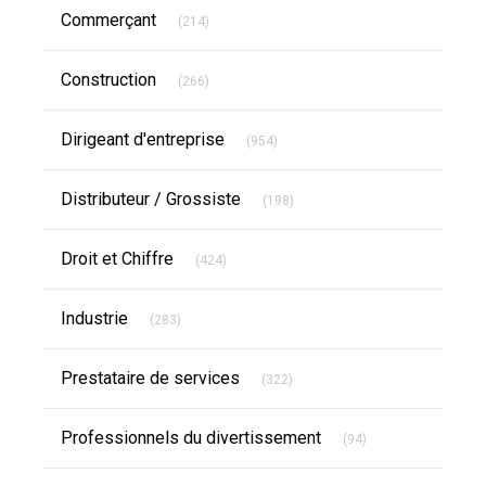
Articles Count
Commerçant
(214)
Articles Count
Construction
(266)
Articles Count
Dirigeant d'entreprise
(954)
Articles Count
Distributeur / Grossiste
(198)
Articles Count
Droit et Chiffre
(424)
Articles Count
Industrie
(283)
Articles Count
Prestataire de services
(322)
Articles Count
Professionnels du divertissement
(94)
Articles Count