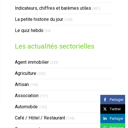
Indicateurs, chiffres et barèmes utiles
(457)
La petite histoire du jour
(108)
Le quiz hebdo
(54)
Les actualités sectorielles
Articles Count
Agent immobilier
(243)
Articles Count
Agriculture
(282)
Articles Count
Artisan
(190)
Articles Count
Association
(151)
Partager
Articles Count
Automobile
(182)
Twitter
Articles Count
Café / Hôtel / Restaurant
Partager
(168)
Partager