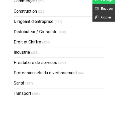
Articles Count
Commerçant
(214)
Envoyer
Articles Count
Construction
(266)
Copier
Articles Count
Dirigeant d'entreprise
(954)
Articles Count
Distributeur / Grossiste
(198)
Articles Count
Droit et Chiffre
(424)
Articles Count
Industrie
(283)
Articles Count
Prestataire de services
(322)
Articles Count
Professionnels du divertissement
(94)
Articles Count
Santé
(337)
Articles Count
Transport
(288)