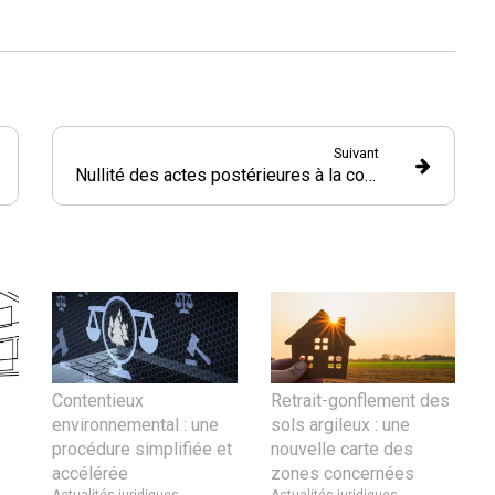
Suivant
Nullité des actes postérieures à la constitution d’une société : quelle prescription ?
Contentieux
Retrait-gonflement des
environnemental : une
sols argileux : une
procédure simplifiée et
nouvelle carte des
accélérée
zones concernées