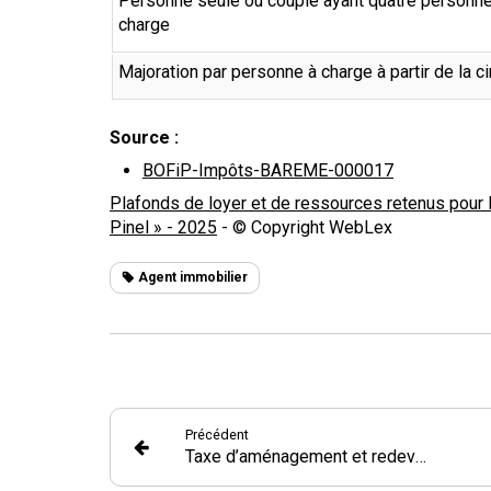
Personne seule ou couple ayant quatre personn
charge
Majoration par personne à charge à partir de la 
Source :
BOFiP-Impôts-BAREME-000017
Plafonds de loyer et de ressources retenus pour l’
Pinel » - 2025
- © Copyright WebLex
Agent immobilier
Précédent
Taxe d’aménagement et redevance d’archéologie préventive : bienvenue au rescrit fiscal !