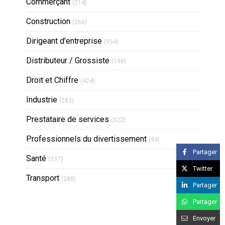
Articles Count
Commerçant
(214)
Articles Count
Construction
(266)
Articles Count
Dirigeant d'entreprise
(954)
Articles Count
Distributeur / Grossiste
(198)
Articles Count
Droit et Chiffre
(424)
Articles Count
Industrie
(283)
Articles Count
Prestataire de services
(322)
Articles Count
Professionnels du divertissement
(94)
Partager
Articles Count
Santé
(337)
Twitter
Articles Count
Transport
(288)
Partager
Partager
Envoyer