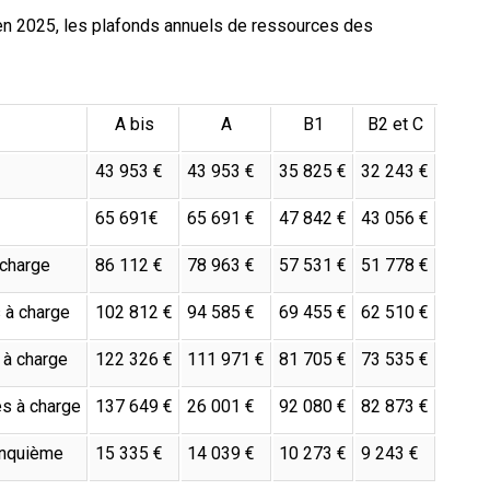
 en 2025, les plafonds annuels de ressources des
A bis
A
B1
B2 et C
43 953 €
43 953 €
35 825 €
32 243 €
65 691€
65 691 €
47 842 €
43 056 €
 charge
86 112 €
78 963 €
57 531 €
51 778 €
 à charge
102 812 €
94 585 €
69 455 €
62 510 €
 à charge
122 326 €
111 971 €
81 705 €
73 535 €
es à charge
137 649 €
26 001 €
92 080 €
82 873 €
cinquième
15 335 €
14 039 €
10 273 €
9 243 €