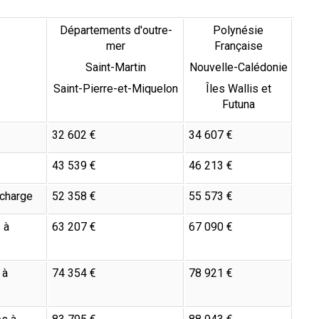
Départements d'outre-
Polynésie
mer
Française
Saint-Martin
Nouvelle-Calédonie
Saint-Pierre-et-Miquelon
Îles Wallis et
Futuna
32 602 €
34 607 €
43 539 €
46 213 €
 charge
52 358 €
55 573 €
 à
63 207 €
67 090 €
 à
74 354 €
78 921 €