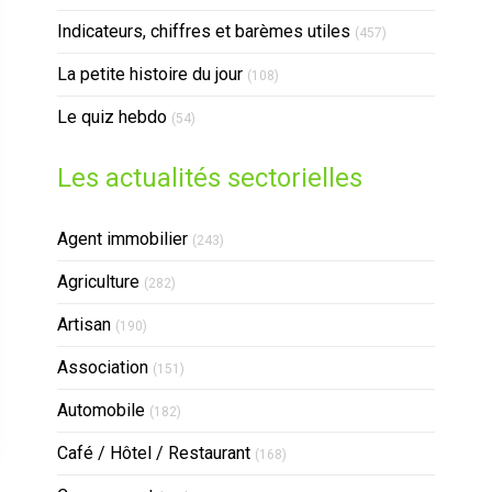
Indicateurs, chiffres et barèmes utiles
(457)
La petite histoire du jour
(108)
Le quiz hebdo
(54)
Les actualités sectorielles
Articles Count
Agent immobilier
(243)
Articles Count
Agriculture
(282)
Articles Count
Artisan
(190)
Articles Count
Association
(151)
Articles Count
Automobile
(182)
Articles Count
Café / Hôtel / Restaurant
(168)