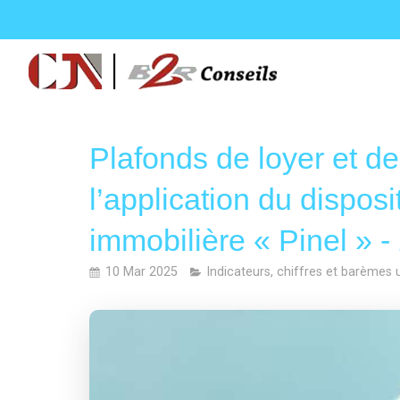
Plafonds de loyer et d
l’application du disposit
immobilière « Pinel » -
10 Mar 2025
Indicateurs, chiffres et barèmes u