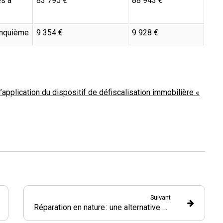
es à
83 795 €
88 943 €
cinquième
9 354 €
9 928 €
application du dispositif de défiscalisation immobilière «
Suivant
Réparation en nature : une alternative peut-elle être préférée ?