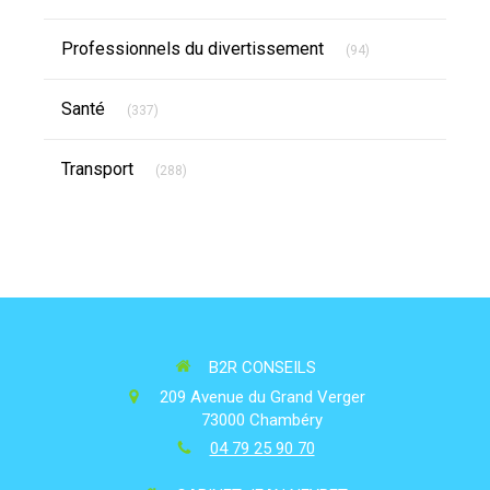
Articles Count
Professionnels du divertissement
(94)
Articles Count
Santé
(337)
Articles Count
Transport
(288)
B2R CONSEILS
209 Avenue du Grand Verger
73000
Chambéry
04 79 25 90 70