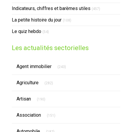
Indicateurs, chiffres et barèmes utiles
(457)
La petite histoire du jour
(108)
Le quiz hebdo
(54)
Les actualités sectorielles
Articles Count
Agent immobilier
(243)
Articles Count
Agriculture
(282)
Articles Count
Artisan
(190)
Articles Count
Association
(151)
Articles Count
Automobile
(182)