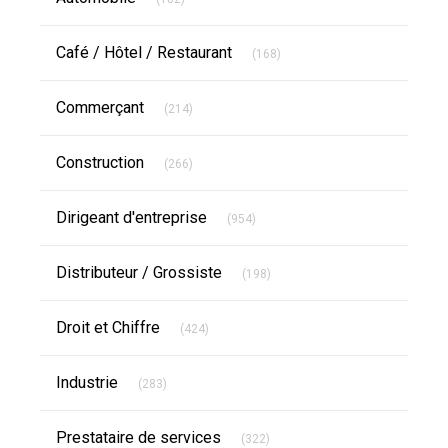
Articles Count
Café / Hôtel / Restaurant
(168)
Articles Count
Commerçant
(214)
Articles Count
Construction
(266)
Articles Count
Dirigeant d'entreprise
(954)
Articles Count
Distributeur / Grossiste
(198)
Articles Count
Droit et Chiffre
(424)
Articles Count
Industrie
(283)
Articles Count
Prestataire de services
(322)