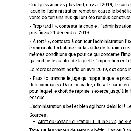
Quelques années plus tard, en avril 2019, le couple
laquelle l’administration remet en cause le bénéfi
vente de terrains nus qui ont été rendus construct
« Trop tard ! », conteste le couple : l’administrat
pris fin au 31 décembre 2018.
« À tort ! », conteste à son tour l’administration f
communale forfaitaire sur la vente de terrains nus
mêmes conditions que pour ce qui concerne l’impôt s
qui suit celle au titre de laquelle l'imposition es
Le redressement, notifié en avril 2019, est donc in
« Faux ! », tranche le juge qui rappelle que le pro
des communes. Dans ce cadre, elle a le caractère d
pour lequel le droit de reprise s’exerce jusqu'à la f
est due.
L’administration a bel et bien agi hors délai ici !
Sources :
Arrêt du Conseil d’ État du 11 juin 2024, no 4
Taxe sur les ventes de terrain à bâtir : 1 an ou 3 a