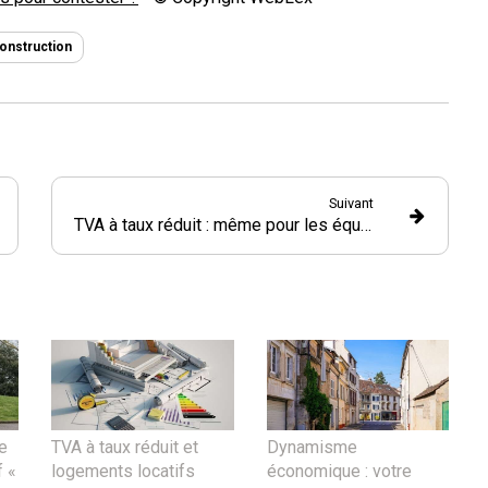
onstruction
Suivant
TVA à taux réduit : même pour les équipements sportifs conçus pour les personnes handicapées ?
e
TVA à taux réduit et
Dynamisme
f «
logements locatifs
économique : votre