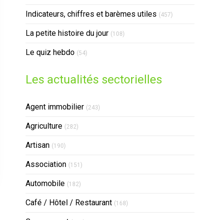
Indicateurs, chiffres et barèmes utiles
(457)
La petite histoire du jour
(108)
Le quiz hebdo
(54)
Les actualités sectorielles
Articles Count
Agent immobilier
(243)
Articles Count
Agriculture
(282)
Articles Count
Artisan
(190)
Articles Count
Association
(151)
Articles Count
Automobile
(182)
Articles Count
Café / Hôtel / Restaurant
(168)