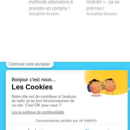
méthode alternative à
Girardin » : ça se
prendre en compte !
précise !
Actualités fiscales
Actualités fiscales
B2R CONSEILS
209 Avenue du Grand Verg
73000
Chambéry
04 79 25 90 70