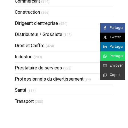
Articles Count
Commerçant
(214)
Articles Count
Construction
(266)
Articles Count
Dirigeant d'entreprise
(954)
Partager
Articles Count
Distributeur / Grossiste
(198)
Twitter
Articles Count
Droit et Chiffre
(424)
Partager
Articles Count
Partager
Industrie
(283)
Envoyer
Articles Count
Prestataire de services
(322)
Copier
Articles Count
Professionnels du divertissement
(94)
Articles Count
Santé
(337)
Articles Count
Transport
(288)