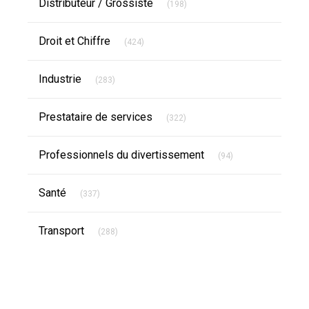
Distributeur / Grossiste
(198)
Articles Count
Droit et Chiffre
(424)
Articles Count
Industrie
(283)
Articles Count
Prestataire de services
(322)
Articles Count
Professionnels du divertissement
(94)
Articles Count
Santé
(337)
Articles Count
Transport
(288)