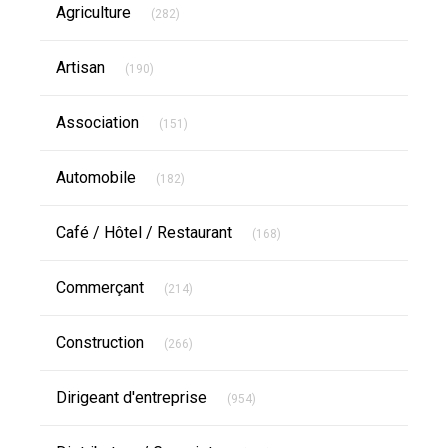
Articles Count
Agriculture
(282)
Articles Count
Artisan
(190)
Articles Count
Association
(151)
Articles Count
Automobile
(182)
Articles Count
Café / Hôtel / Restaurant
(168)
Articles Count
Commerçant
(214)
Articles Count
Construction
(266)
Articles Count
Dirigeant d'entreprise
(954)
Articles Count