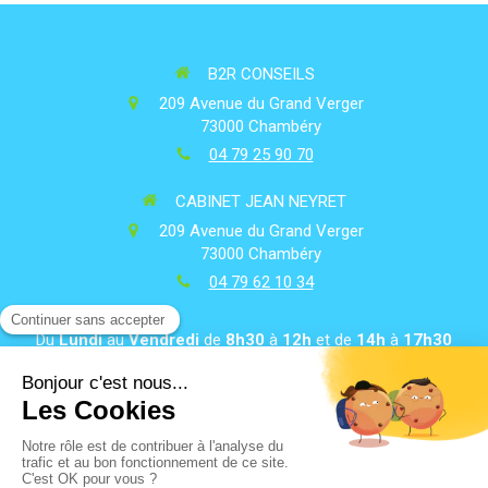
B2R CONSEILS
209 Avenue du Grand Verger
73000
Chambéry
04 79 25 90 70
CABINET JEAN NEYRET
209 Avenue du Grand Verger
73000
Chambéry
04 79 62 10 34
Du
Lundi
au
Vendredi
de
8h30
à
12h
et de
14h
à
17h30
Plan du site
Mentions légales
Contacter le cabinet