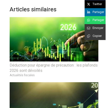
Twitter
Articles similaires
Partager
Partager
Envoyer
Copier
Déduction pour épargne de précaution : les plafonds
2026 sont dévoilés
Actualités fiscales