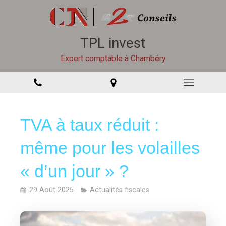
TPL invest
Expert comptable à Chambéry
TVA à taux réduit :
même pour les volailles
« d’un jour » ?
29 Août 2025
Actualités fiscales