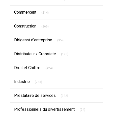
Articles Count
Commerçant
(214)
Articles Count
Construction
(266)
Articles Count
Dirigeant d'entreprise
(954)
Articles Count
Distributeur / Grossiste
(198)
Articles Count
Droit et Chiffre
(424)
Articles Count
Industrie
(283)
Articles Count
Prestataire de services
(322)
Articles Count
Professionnels du divertissement
(94)