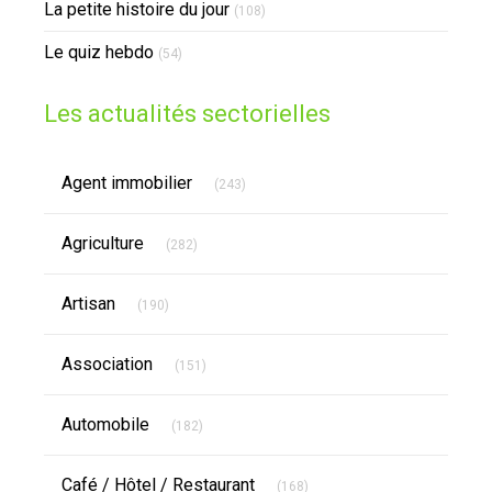
La petite histoire du jour
(108)
Le quiz hebdo
(54)
Les actualités sectorielles
Articles Count
Agent immobilier
(243)
Articles Count
Agriculture
(282)
Articles Count
Artisan
(190)
Articles Count
Association
(151)
Articles Count
Automobile
(182)
Articles Count
Café / Hôtel / Restaurant
(168)