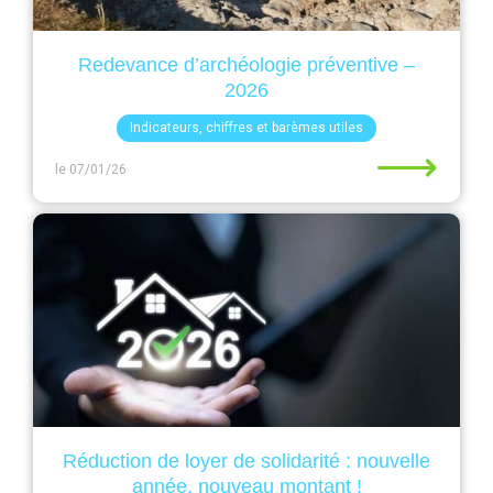
Redevance d’archéologie préventive –
2026
Indicateurs, chiffres et barèmes utiles
⟶
le 07/01/26
Réduction de loyer de solidarité : nouvelle
année, nouveau montant !