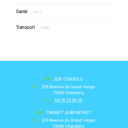
Articles Count
Santé
(337)
Articles Count
Transport
(288)
B2R CONSEILS
209 Avenue du Grand Verger
73000
Chambéry
04 79 25 90 70
CABINET JEAN NEYRET
209 Avenue du Grand Verger
73000
Chambéry