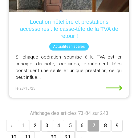
Location hôtelière et prestations
accessoires : le casse-tête de la TVA de
retour !
Actualités fiscales
Si chaque opération soumise à la TVA est en
principe distincte, certaines, étroitement liées,
constituent une seule et unique prestation, ce qui
peut influe...
⟶
le 23/10/25
Affichage des articles 73-84 sur 243
1
2
3
4
5
6
7
8
9
10
11
…
20
21